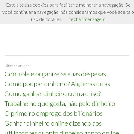
Este site usa cookies para facilitar e melhorar a navegação. Se
Dinheiro.pt
você continuar a navegação, nós consideramos que você aceita o
Saiba como ganhar e poupar dinheiro
uso de cookies.
fechar mensagem
Últimos artigos
Controle e organize as suas despesas
Como poupar dinheiro? Algumas dicas
Como ganhar dinheiro com a crise?
Trabalhe no que gosta, não pelo dinheiro
O primeiro emprego dos bilionários
Ganhar dinheiro online dizendo aos
utilizadores quanto dinheiro ganha online